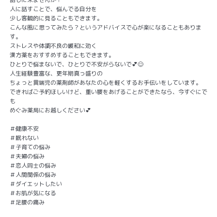
人に話すことで、悩んでる自分を
少し客観的に見ることもできます。
こんな風に思ってみたら？というアドバイスで心が楽になることもありま
す。
ストレスや体調不良の緩和に効く
漢方薬をおすすめすることもできます。
ひとりで悩まないで、ひとりで不安がらないで💕😊
人生経験豊富な、更年期真っ盛りの
ちょっと異端児の薬剤師があなたの心を軽くするお手伝いをしています。
できればご予約ほしいけど、重い腰をあげることができたなら、今すぐにで
も
めぐみ薬局にお越しください💕
＃健康不安
＃眠れない
＃子育ての悩み
＃夫婦の悩み
＃恋人同士の悩み
＃人間関係の悩み
＃ダイエットしたい
＃お肌が気になる
＃足腰の痛み